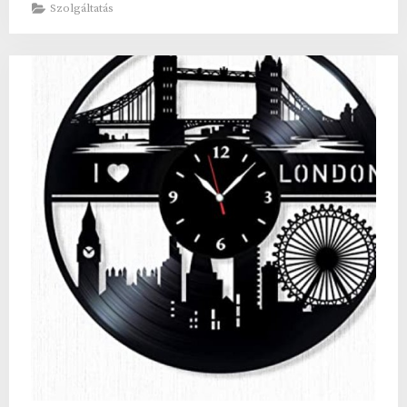
szolgáltatások:
Szolgáltatás
az
akkumulátor
csere”