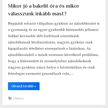
Mikor jó a bakelit óra és mikor
válasszunk inkább mást?
Napjaink rohanó világában gyakran az ajándékozást is
a gyorsaság és az egyre gyakoribb kiüresedés jellemzi.
Sokkal kevesebb időt fordítunk szeretteink
ajándékainak kiválasztására, nagyon gyakran csak
kipipálandó tételként szerepelnek a listánkon. Az
ajándékozásból a másik szorosan következő probléma,
hogy a kiüresedett és személytelen ajándékoknak
nagyon gyakran nincs helye a háztartásban és csak
felesleges szemetet generálunk vele,…
“Mikor
Olvasd tovább
»
jó
a
bakelit
Otthon
óra
és
mikor