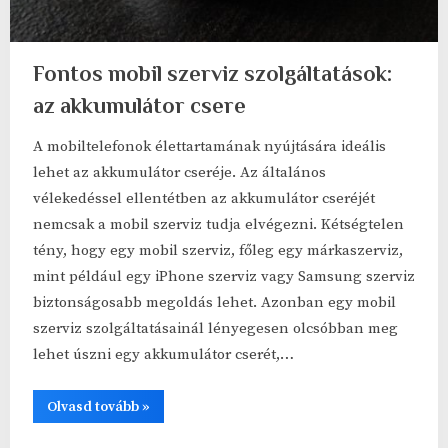
Fontos mobil szerviz szolgáltatások:
az akkumulátor csere
A mobiltelefonok élettartamának nyújtására ideális
lehet az akkumulátor cseréje. Az általános
vélekedéssel ellentétben az akkumulátor cseréjét
nemcsak a mobil szerviz tudja elvégezni. Kétségtelen
tény, hogy egy mobil szerviz, főleg egy márkaszerviz,
mint például egy iPhone szerviz vagy Samsung szerviz
biztonságosabb megoldás lehet. Azonban egy mobil
szerviz szolgáltatásainál lényegesen olcsóbban meg
lehet úszni egy akkumulátor cserét,…
“Fontos
Olvasd tovább
»
mobil
szerviz