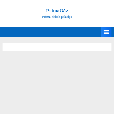
Skip
to
PrímaGáz
content
Príma cikkek palackja