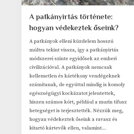
A patkányirtás története:
hogyan védekeztek őseink?
A patkányok elleni küzdelem hosszú
múltra tekint vissza, így a patkányirtás
módszerei szinte egyidősek az emberi
civilizációval. A patkányok nemcsak
kellemetlen és kártékony vendégeknek
számítanak, de egyúttal mindig is komoly
egészségügyi kockázatot jelentettek,
hiszen számos kórt, például a murin tífusz
betegséget is terjesztették. Nézzük meg,
hogyan védekeztek őseink a ravasz és
kitartó kártevők ellen, valamint…