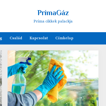
PrímaGáz
Príma cikkek palackja
g
Család
Kapcsolat
Címkelap