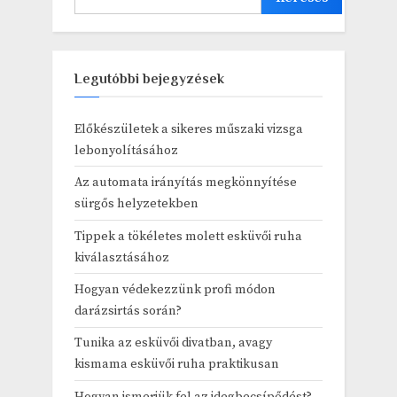
Legutóbbi bejegyzések
Előkészületek a sikeres műszaki vizsga
lebonyolításához
Az automata irányítás megkönnyítése
sürgős helyzetekben
Tippek a tökéletes molett esküvői ruha
kiválasztásához
Hogyan védekezzünk profi módon
darázsirtás során?
Tunika az esküvői divatban, avagy
kismama esküvői ruha praktikusan
Hogyan ismerjük fel az idegbecsípődést?