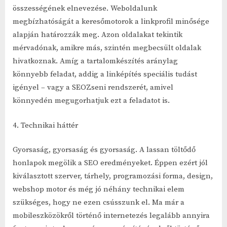
összességének elnevezése. Weboldalunk
megbízhatóságát a keresőmotorok a linkprofil minősége
alapján határozzák meg. Azon oldalakat tekintik
mérvadónak, amikre más, szintén megbecsült oldalak
hivatkoznak. Amíg a tartalomkészítés aránylag
könnyebb feladat, addig a linképítés speciális tudást
igényel – vagy a SEOZseni rendszerét, amivel
könnyedén megugorhatjuk ezt a feladatot is.
4. Technikai háttér
Gyorsaság, gyorsaság és gyorsaság. A lassan töltődő
honlapok megölik a SEO eredményeket. Éppen ezért jól
kiválasztott szerver, tárhely, programozási forma, design,
webshop motor és még jó néhány technikai elem
szükséges, hogy ne ezen csússzunk el. Ma már a
mobileszközökről történő internetezés legalább annyira