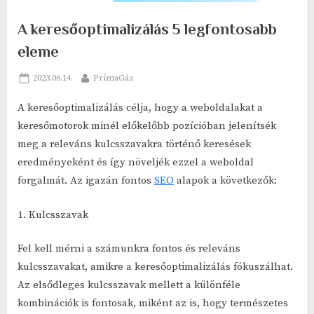
A keresőoptimalizálás 5 legfontosabb
eleme
Posted
By
2023.06.14.
PrímaGáz
on
A keresőoptimalizálás célja, hogy a weboldalakat a
keresőmotorok minél előkelőbb pozícióban jelenítsék
meg a releváns kulcsszavakra történő keresések
eredményeként és így növeljék ezzel a weboldal
forgalmát. Az igazán fontos
SEO
alapok a következők:
1. Kulcsszavak
Fel kell mérni a számunkra fontos és releváns
kulcsszavakat, amikre a keresőoptimalizálás fókuszálhat.
Az elsődleges kulcsszavak mellett a különféle
kombinációk is fontosak, miként az is, hogy természetes