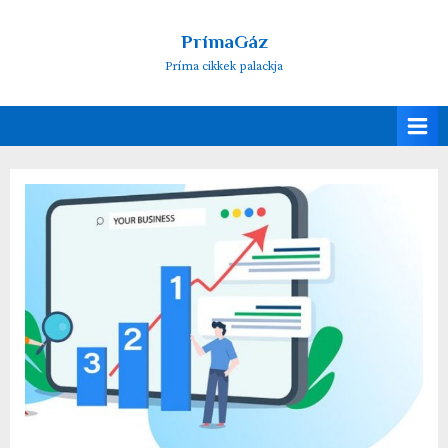
Skip
to
PrímaGáz
content
Príma cikkek palackja