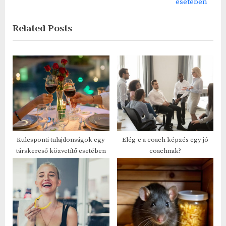
v
e
esetében
i
x
Related Posts
o
t
u
P
s
o
P
s
o
t
s
:
t
:
Kulcsponti tulajdonságok egy
Elég-e a coach képzés egy jó
társkereső közvetítő esetében
coachnak?