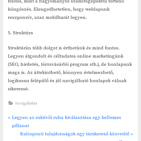
fontos, mint a hagyományos számítógépekről történő
böngészés. Elengedhetetlen, hogy weblapunk
reszponzív, azaz mobilbarát legyen.
5. Struktúra
Struktúrán több dolgot is érthetünk és mind fontos.
Legyen átgondolt és céltudatos online marketingünk
(SEO, hirdetés, törzsvásárlói program stb.), de honlapunk
maga is. Az áttekinthető, könnyen értelmezhető,
logikusan felépülő és jól navigálható honlapok válnak
sikeressé.
Szolgáltatás
P
Legyen az esküvői ruha kiválasztása egy kellemes
Bejegyzés
r
pillanat
navigáció
e
N
Kulcsponti tulajdonságok egy társkereső közvetítő